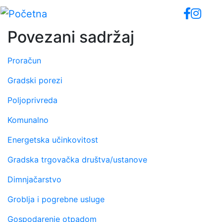
Skip
to
main
Povezani sadržaj
content
Proračun
Gradski porezi
Poljoprivreda
Komunalno
Energetska učinkovitost
Gradska trgovačka društva/ustanove
Dimnjačarstvo
Groblja i pogrebne usluge
Gospodarenje otpadom