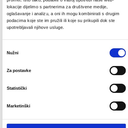
Telefaks: 049/300-533
lokacije dijelimo s partnerima za društvene medije,
e-mail:
humplin@humplin.hr
oglašavanje i analizu, a oni ih mogu kombinirati s drugim
podacima koje ste im pružili ili koje su prikupili dok ste
Dječji vrtić „Naša radost“
upotrebljavali njihove usluge.
Stjepana Škreblina 1, Pregrada
https://dvnasaradost.hr/
Odabir
tel/faks: 049/377-489
Nužni
pristanka
e-mail: dv.nasaradost@pregrada.hr
Muzej Zlatko Dragutin Tudjina
Za postavke
Trg Gospe Kunagorske 3, Pregrada
Tel: 049/376-122
Statistički
https://www.muzej-pregrada.hr/
e-mail:
muzej@pregrada.hr
Marketinški
Gradska knjižnica Pregrada
Trg Gospe Kunagorske 3, Pregrada