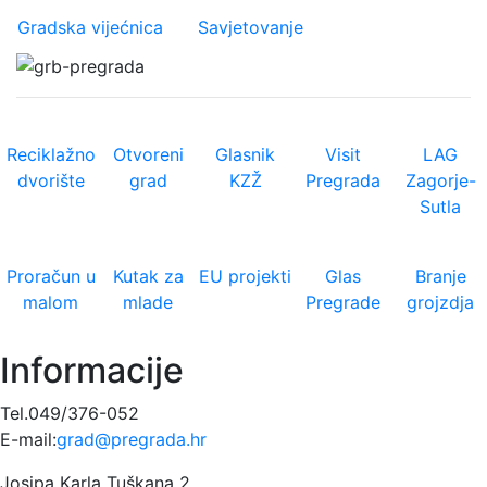
Gradska vijećnica
Savjetovanje
Reciklažno
Otvoreni
Glasnik
Visit
LAG
dvorište
grad
KZŽ
Pregrada
Zagorje-
Sutla
Proračun u
Kutak za
EU projekti
Glas
Branje
malom
mlade
Pregrade
grojzdja
Informacije
Tel.049/376-052
E-mail:
grad@pregrada.hr
Josipa Karla Tuškana 2