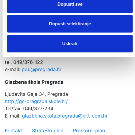
http://www.knjiznica.hr/pregrada
Dopusti sve
tel. 049/376-111
e-mail:
knjiznica@pregrada.hr
Dopusti selektiranje
Pučko otvoreno učilište Pregrada
Trg Gospe Kunagorske 3, Pregrada
Uskrati
https://www.facebook.com/profile.php?
id=100087445890677
tel. 049/376-122
e-mail:
pou@pregrada.hr
Glazbena škola Pregrada
Ljudevita Gaja 34, Pregrada
http://gs-pregrada.skole.hr/
Tel/fax: 049/377-234
E-mail:
glazbena.skola.pregrada@kr.t-com.hr
Važniji linkovi
Kontakt
Strateški plan
Prostorni plan