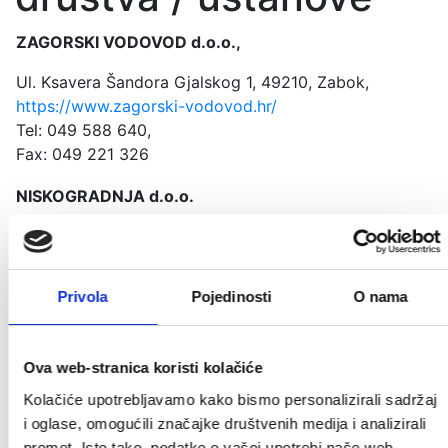
ZAGORSKI VODOVOD d.o.o.,
Ul. Ksavera Šandora Gjalskog 1, 49210, Zabok,
https://www.zagorski-vodovod.hr/
Tel: 049 588 640,
Fax: 049 221 326
NISKOGRADNJA d.o.o.
Stjepana Radića 17, Pregrada
http://www.niskogradnjapregrada.hr/
tel: 049/376-126
Privola
Pojedinosti
O nama
fax: 049/377-447
e-mail:
info@niskogradnjapregrada.hr
Ova web-stranica koristi kolačiće
HUMPLIN do.o.
Kolačiće upotrebljavamo kako bismo personalizirali sadržaj
Lastine 1, Hum na Sutli
i oglase, omogućili značajke društvenih medija i analizirali
Telefon: 049/340-097
promet. Isto tako, podatke o vašoj upotrebi naše web-