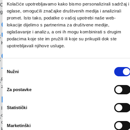
Kolačiće upotrebljavamo kako bismo personalizirali sadržaj i
Otkrijte kako Pregrada podržava poduzetništvo, inovacije i
oglase, omogućili značajke društvenih medija i analizirali
gospodarski razvoj kroz razne programe i mogućnosti.
promet. Isto tako, podatke o vašoj upotrebi naše web-
Gradska trgovačka društva /
lokacije dijelimo s partnerima za društvene medije,
oglašavanje i analizu, a oni ih mogu kombinirati s drugim
ustanove
podacima koje ste im pružili ili koje su prikupili dok ste
Kontakt podaci gradskih ustanova i tvrtki
upotrebljavali njihove usluge.
Opće informacije
Odabir
Tko je u zoni?
Nužni
pristanka
Popis poslovnih subjekata koji se nalaze u poduzetničkoj
zoni.
Za postavke
Mjere poticanja poduzetništva
Statistički
Iskoristite potpore Grada Pregrade za poduzetnike:
oslobođenje od komunalnih doprinosa i naknada za nove i
obnovljene prostore, te subvencije kamata na poslovne
Marketinški
kredite.