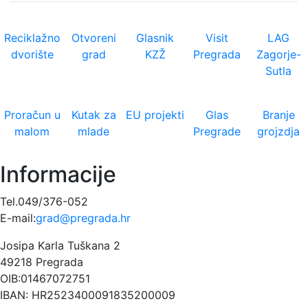
Reciklažno
Otvoreni
Glasnik
Visit
LAG
dvorište
grad
KZŽ
Pregrada
Zagorje-
Sutla
Proračun u
Kutak za
EU projekti
Glas
Branje
malom
mlade
Pregrade
grojzdja
Informacije
Tel.049/376-052
E-mail:
grad@pregrada.hr
Josipa Karla Tuškana 2
49218 Pregrada
OIB:01467072751
IBAN: HR2523400091835200009