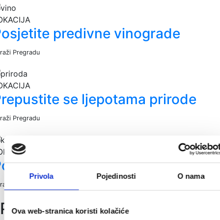
OKACIJA
osjetite predivne vinograde
traži Pregradu
OKACIJA
repustite se ljepotama prirode
traži Pregradu
OKACIJA
osjetite kulturna dobra
Privola
Pojedinosti
O nama
traži Pregradu
Poslovne funkcije
Ova web-stranica koristi kolačiće