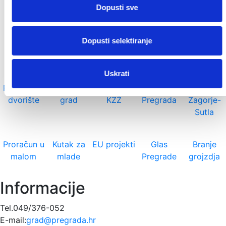
Važniji linkovi
Dopusti sve
Kontakt
Strateški plan
Prostorni plan
Gradska vijećnica
Savjetovanje
Dopusti selektiranje
Uskrati
Reciklažno
Otvoreni
Glasnik
Visit
LAG
dvorište
grad
KZŽ
Pregrada
Zagorje-
Sutla
Proračun u
Kutak za
EU projekti
Glas
Branje
malom
mlade
Pregrade
grojzdja
Informacije
Tel.049/376-052
E-mail:
grad@pregrada.hr