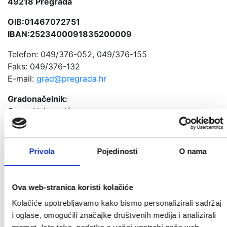
49218 Pregrada
OIB:01467072751
IBAN:2523400091835200009
Telefon: 049/376-052, 049/376-155
Faks: 049/376-132
E-mail:
grad@pregrada.hr
Gradonačelnik:
Goran Vukmanić, mag.oec.
goran.vukmanic@pregrada.hr
Privola
Pojedinosti
O nama
Službenica za informiranje:
Jelena Jazbec
Ova web-stranica koristi kolačiće
jelena.jazbec@pregrada.hr
Kolačiće upotrebljavamo kako bismo personalizirali sadržaj
Vaš e-mail
i oglase, omogućili značajke društvenih medija i analizirali