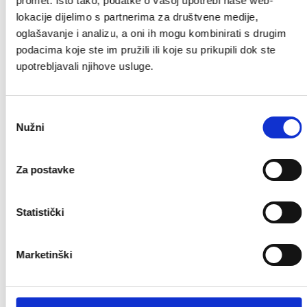
promet. Isto tako, podatke o vašoj upotrebi naše web-
lokacije dijelimo s partnerima za društvene medije,
Broj telefona
oglašavanje i analizu, a oni ih mogu kombinirati s drugim
podacima koje ste im pružili ili koje su prikupili dok ste
upotrebljavali njihove usluge.
Adresa
Odabir
Nužni
pristanka
Svrha korištenja
Za postavke
Statistički
Marketinški
Pošaljite
Pregledajte prije slanja