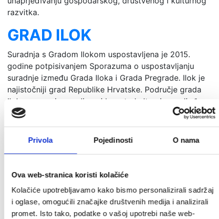
unaprjeđivanju gospodarskog, društvenog i kulturnog
razvitka.
GRAD ILOK
Suradnja s Gradom Ilokom uspostavljena je 2015.
godine potpisivanjem Sporazuma o uspostavljanju
suradnje između Grada Iloka i Grada Pregrade. Ilok je
najistočniji grad Republike Hrvatske. Područje grada
Iloka zarana je naseljeno i bogato kulturnim nasljeđem,
o čemu svjedoče nalazi od prapovijesti, preko rimskog
razdoblja do zlatnog razdoblja srednjeg i novog
vijeka. Grad Ilok poznat je po vinogradima, vrsnim
Privola
Pojedinosti
O nama
vinogradarima i svjetski poznatim vinima. Na blagim
brežuljcima Fruške Gore vinograde sade još od Ilira i
rimskog doba. Od tada pa do danas vinogradarstvo i
Ova web-stranica koristi kolačiće
vinarstvo jedna su od glavnih gospodarskih grana tog
Kolačiće upotrebljavamo kako bismo personalizirali sadržaj
kraja. Ilok i vino nerazdvojni su već više od dva
i oglase, omogućili značajke društvenih medija i analizirali
tisućljeća. Zanimljivo je to što su u Iloku vinski podrumi
promet. Isto tako, podatke o vašoj upotrebi naše web-
smješteni u gradu. U gotovo svakoj ulici nalazi se