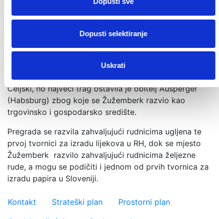
Dopusti sve
Pregrada je prema legendi, dobila svoje ime jer se
nalazila pred srednjevjekovnim gradom, Kostel-
gradom, a Žužemberk je nastao i izgradio se oko
Dopusti selektiranje
Žužemberškog grada. Kostel-gradom su upravljali
grofovi Celjski i Keglevići, a Žužemberškim gradom
vladali su Herbert Turjaški (general Hrvatske regije
Uskrati
tog vremena). Neko vrijeme su ga iznajmljivali i grofovi
Celjski, no najveći trag ostavila je obitelj Ausperger
(Habsburg) zbog koje se Žužemberk razvio kao
trgovinsko i gospodarsko središte.
Pregrada se razvila zahvaljujući rudnicima ugljena te
prvoj tvornici za izradu lijekova u RH, dok se mjesto
Žužemberk razvilo zahvaljujući rudnicima željezne
rude, a mogu se podičiti i jednom od prvih tvornica za
izradu papira u Sloveniji.
Važniji linkovi
Kontakt
Strateški plan
Prostorni plan