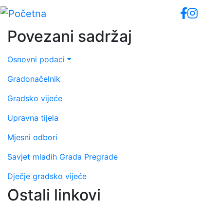
Skip
to
main
Povezani sadržaj
content
Osnovni podaci
Gradonačelnik
Gradsko vijeće
Upravna tijela
Mjesni odbori
Savjet mladih Grada Pregrade
Dječje gradsko vijeće
Ostali linkovi