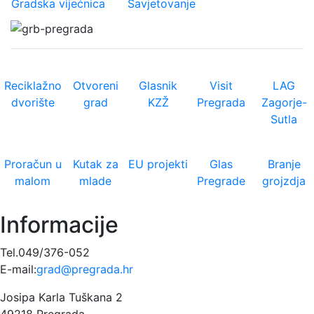
Gradska vijećnica
Savjetovanje
Reciklažno
Otvoreni
Glasnik
Visit
LAG
dvorište
grad
KZŽ
Pregrada
Zagorje-
Sutla
Proračun u
Kutak za
EU projekti
Glas
Branje
malom
mlade
Pregrade
grojzdja
Informacije
Tel.049/376-052
E-mail:
grad@pregrada.hr
Josipa Karla Tuškana 2