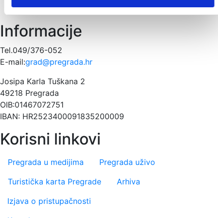
malom
mlade
Pregrade
grojzdja
Informacije
Tel.049/376-052
E-mail:
grad@pregrada.hr
Josipa Karla Tuškana 2
49218 Pregrada
OIB:01467072751
IBAN: HR2523400091835200009
Korisni linkovi
Pregrada u medijima
Pregrada uživo
Turistička karta Pregrade
Arhiva
Footer menu
Izjava o pristupačnosti