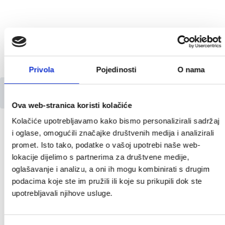
Privola
Pojedinosti
O nama
O Pregradi
Savjet mladih Grada Pregrade
Savjet mladih Grada Pregrade 2012-2015
Ova web-stranica koristi kolačiće
Savjet mladih Grada
Kolačiće upotrebljavamo kako bismo personalizirali sadržaj
i oglase, omogućili značajke društvenih medija i analizirali
Pregrade 2012.-2015.
promet. Isto tako, podatke o vašoj upotrebi naše web-
lokacije dijelimo s partnerima za društvene medije,
oglašavanje i analizu, a oni ih mogu kombinirati s drugim
Članovi i članice Savjeta mladih
podacima koje ste im pružili ili koje su prikupili dok ste
upotrebljavali njihove usluge.
Natalija Leskovar (predsjednica)
Davor Kolar (zamjenik)
Andrea Klasić