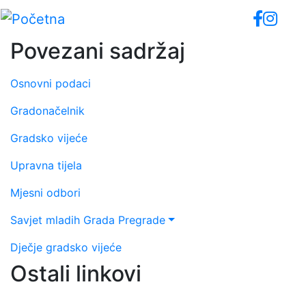
Skip
to
main
Povezani sadržaj
content
Osnovni podaci
Gradonačelnik
Gradsko vijeće
Upravna tijela
Mjesni odbori
Savjet mladih Grada Pregrade
Dječje gradsko vijeće
Ostali linkovi