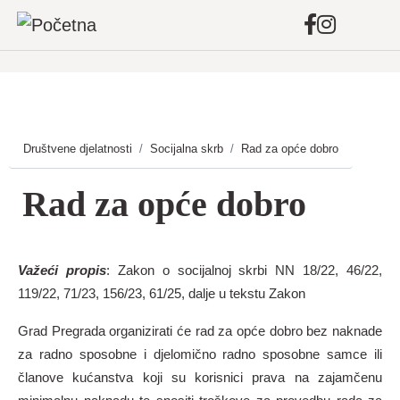
Skip
to
main
Društvene djelatnosti
Socijalna skrb
Rad za opće dobro
content
Rad za opće dobro
Važeći propis
: Zakon o socijalnoj skrbi NN 18/22, 46/22,
119/22, 71/23, 156/23, 61/25, dalje u tekstu Zakon
Grad Pregrada organizirati će rad za opće dobro bez naknade
za radno sposobne i djelomično radno sposobne samce ili
članove kućanstva koji su korisnici prava na zajamčenu