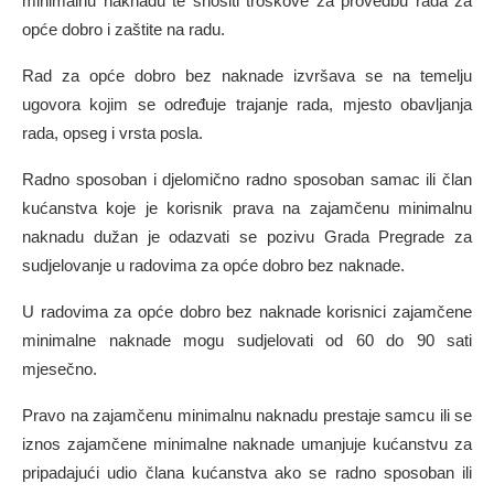
minimalnu naknadu te snositi troškove za provedbu rada za
opće dobro i zaštite na radu.
Rad za opće dobro bez naknade izvršava se na temelju
ugovora kojim se određuje trajanje rada, mjesto obavljanja
rada, opseg i vrsta posla.
Radno sposoban i djelomično radno sposoban samac ili član
kućanstva koje je korisnik prava na zajamčenu minimalnu
naknadu dužan je odazvati se pozivu Grada Pregrade za
sudjelovanje u radovima za opće dobro bez naknade.
U radovima za opće dobro bez naknade korisnici zajamčene
minimalne naknade mogu sudjelovati od 60 do 90 sati
mjesečno.
Pravo na zajamčenu minimalnu naknadu prestaje samcu ili se
iznos zajamčene minimalne naknade umanjuje kućanstvu za
pripadajući udio člana kućanstva ako se radno sposoban ili