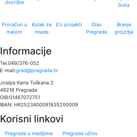
dvorište
Sutla
Proračun u
Kutak za
EU projekti
Glas
Branje
malom
mlade
Pregrade
grojzdja
Informacije
Tel.049/376-052
E-mail:
grad@pregrada.hr
Josipa Karla Tuškana 2
49218 Pregrada
OIB:01467072751
IBAN: HR2523400091835200009
Korisni linkovi
Pregrada u medijima
Pregrada uživo