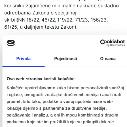
korisniku zajamčene minimalne naknade sukladno
odredbama Zakona o socijalnoj
skrbi
(
NN 18/22, 46/22, 119/22, 71/23, 156/23,
61/25, u daljnjem tekstu Zakon).
Pravo na naknadu za troškove stanovanja priznaje
se korisniku zajamčene minimalne naknade, osim
beskućniku koji se nalazi u prenoćištu, prihvatilištu
Privola
Pojedinosti
O nama
ili mu je priznata usluga smještaja u organiziranom
stanovanju, žrtvi nasilja u obitelji i žrtvi trgovanja
ljudima kojoj je priznata usluga smještaja u kriznim
Ova web-stranica koristi kolačiće
situacijama.
Kolačiće upotrebljavamo kako bismo personalizirali sadržaj
Troškovi stanovanja u smislu Zakona odnose se na
i oglase, omogućili značajke društvenih medija i analizirali
najamninu, komunalne naknade, troškove grijanja,
promet. Isto tako, podatke o vašoj upotrebi naše web-
vodne usluge te troškova koji su nastali zbog
lokacije dijelimo s partnerima za društvene medije,
radova na povećanju energetske učinkovitosti
oglašavanje i analizu, a oni ih mogu kombinirati s drugim
zgrade.
podacima koje ste im pružili ili koje su prikupili dok ste