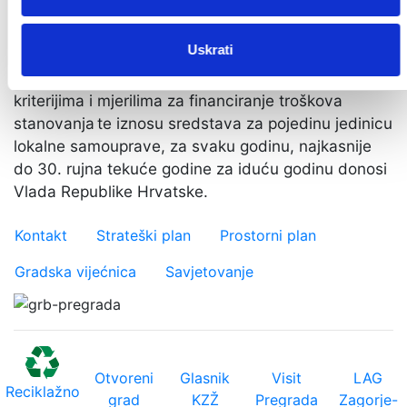
Dio troškova stanovanja koji se odnosi na
troškove
Uskrati
ogrjeva
korisnika koji se griju na drva osigurava se
iz sredstava državnog proračuna. Odluku o
kriterijima i mjerilima za financiranje troškova
stanovanja te iznosu sredstava za pojedinu jedinicu
lokalne samouprave, za svaku godinu, najkasnije
do 30. rujna tekuće godine za iduću godinu donosi
Vlada Republike Hrvatske.
Važniji linkovi
Kontakt
Strateški plan
Prostorni plan
Gradska vijećnica
Savjetovanje
Otvoreni
Glasnik
Visit
LAG
Reciklažno
grad
KZŽ
Pregrada
Zagorje-