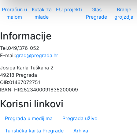
Proračun u
Kutak za
EU projekti
Glas
Branje
malom
mlade
Pregrade
grojzdja
Informacije
Tel.049/376-052
E-mail:
grad@pregrada.hr
Josipa Karla Tuškana 2
49218 Pregrada
OIB:01467072751
IBAN: HR2523400091835200009
Korisni linkovi
Pregrada u medijima
Pregrada uživo
Turistička karta Pregrade
Arhiva