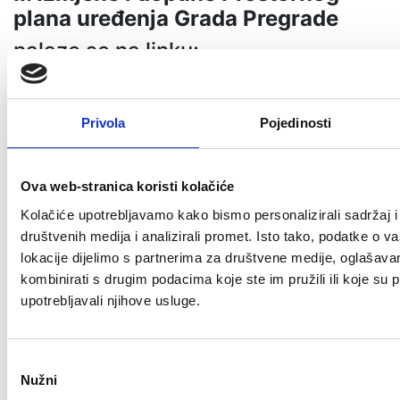
plana uređenja Grada Pregrade
nalaze se na linku:
https://1drv.ms/u/s!AoYcp3f9EcLV
e=QHWgEl
Privola
Pojedinosti
Prilog
Size
Ova web-stranica koristi kolačiće
Pročišćeni tekst odredbi za provedbu
223.24
Prostornog plana uređenja Grada
KB
Kolačiće upotrebljavamo kako bismo personalizirali sadržaj i
Pregrade
društvenih medija i analizirali promet. Isto tako, podatke o v
lokacije dijelimo s partnerima za društvene medije, oglašavan
Odluka o donošenju II. izmjena i dopuna
268.41
kombinirati s drugim podacima koje ste im pružili ili koje su p
PPU Grada Pregrade (Službeni glasnik
KB
upotrebljavali njihove usluge.
KZŽ, 55/21)
Odluka o donošenju I. Izmjena i dopuna
654.29
Odabir
Nužni
PPU Grada Pregrade (Službeni glasnik
KB
pristanka