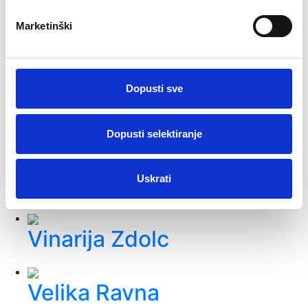
Wine Hill - kuća za odmor
Marketinški
Kapela Sv. Leonarda
Dopusti sve
Svetište Majke Božje
Dopusti selektiranje
Kunagorske
Uskrati
Meteo stup
Vinarija Zdolc
Velika Ravna