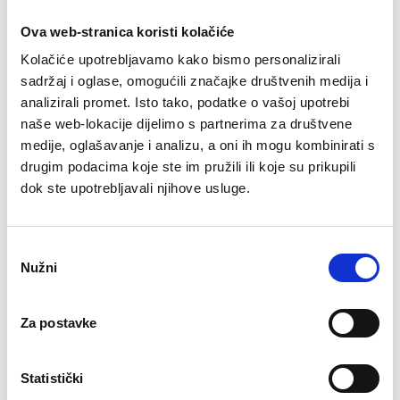
Ova web-stranica koristi kolačiće
Kolačiće upotrebljavamo kako bismo personalizirali
sadržaj i oglase, omogućili značajke društvenih medija i
Prilog
Size
analizirali promet. Isto tako, podatke o vašoj upotrebi
naše web-lokacije dijelimo s partnerima za društvene
Turistička karta Pregrade
3.74 MB
medije, oglašavanje i analizu, a oni ih mogu kombinirati s
drugim podacima koje ste im pružili ili koje su prikupili
VANJSKA_STRANA.pdf
714.98 KB
dok ste upotrebljavali njihove usluge.
Izdvojena mjesta u
Odabir
Pregradi
Nužni
pristanka
Dvorac Bežanec i perivoj
Za postavke
dvorca
Statistički