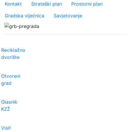
Važniji linkovi
Kontakt
Strateški plan
Prostorni plan
Gradska vijećnica
Savjetovanje
Reciklažno
dvorište
Otvoreni
grad
Glasnik
KZŽ
Visit