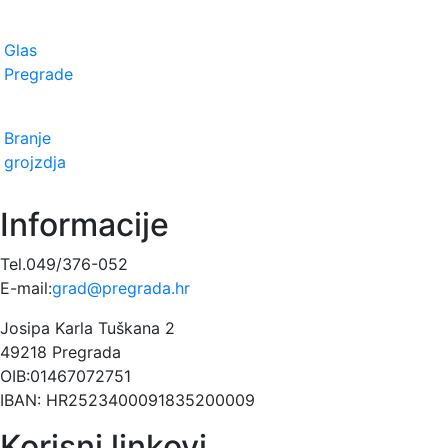
Glas
Pregrade
Branje
grojzdja
Informacije
Tel.049/376-052
E-mail:
grad@pregrada.hr
Josipa Karla Tuškana 2
49218 Pregrada
OIB:01467072751
IBAN: HR2523400091835200009
Korisni linkovi