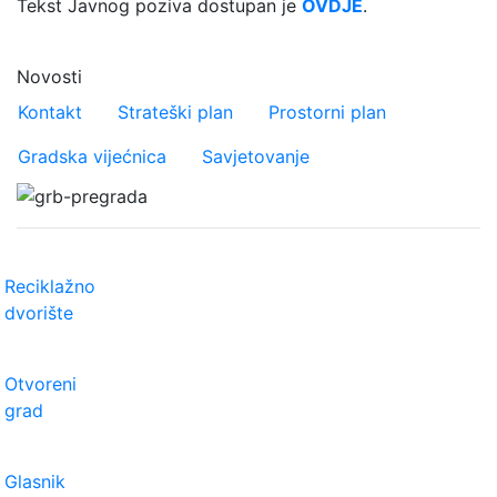
Tekst Javnog poziva dostupan je
OVDJE
.
Novosti
Važniji linkovi
Kontakt
Strateški plan
Prostorni plan
Gradska vijećnica
Savjetovanje
Reciklažno
dvorište
Otvoreni
grad
Glasnik