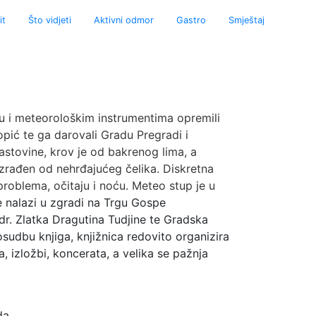
am
it
Što vidjeti
Aktivni odmor
Gastro
Smještaj
su i meteorološkim instrumentima opremili
opić te ga darovali Gradu Pregradi i
rastovine, krov je od bakrenog lima, a
izrađen od nehrđajućeg čelika. Diskretna
roblema, očitaju i noću. Meteo stup je u
e nalazi u zgradi na Trgu Gospe
dr. Zlatka Dragutina Tudjine te Gradska
osudbu knjiga, knjižnica redovito organizira
 izložbi, koncerata, a velika se pažnja
da