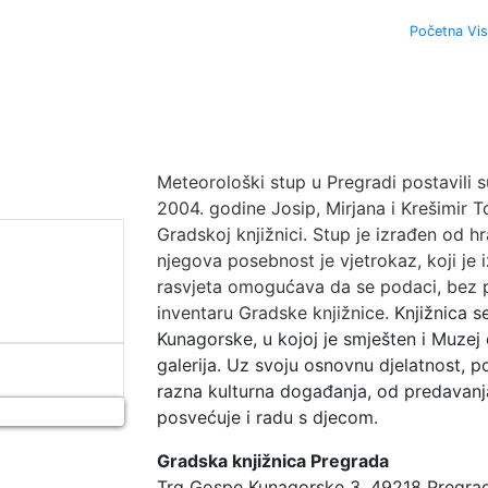
Turiz
Početna Vis
Meteorološki stup u Pregradi postavili 
2004. godine Josip, Mirjana i Krešimir T
Gradskoj knjižnici. Stup je izrađen od h
njegova posebnost je vjetrokaz, koji je 
rasvjeta omogućava da se podaci, bez p
inventaru Gradske knjižnice.
Knjižnica s
Kunagorske, u kojoj je smješten i Muzej 
galerija. Uz svoju osnovnu djelatnost, p
razna kulturna događanja, od predavanja,
posvećuje i radu s djecom.
Gradska knjižnica Pregrada
Trg Gospe Kunagorske 3, 49218 Pregra