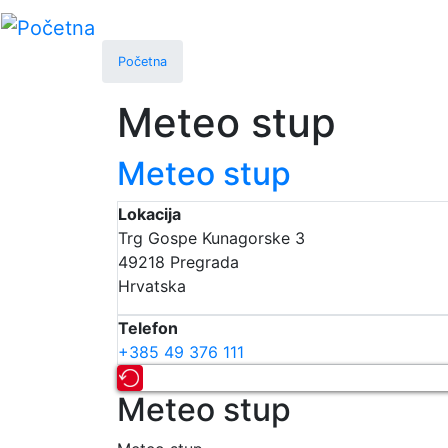
Skip
to
main
Početna
content
Meteo stup
Meteo stup
Lokacija
Trg Gospe Kunagorske 3
49218
Pregrada
Hrvatska
Telefon
+385 49 376 111
Meteo stup