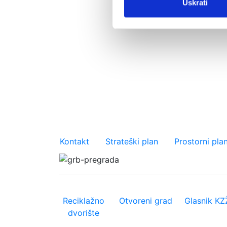
Uskrati
Važniji linkovi
Kontakt
Strateški plan
Prostorni pla
Reciklažno
Otvoreni grad
Glasnik KZ
dvorište