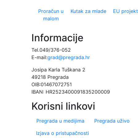
Proračun u
Kutak za mlade
EU projekt
malom
Informacije
Tel.049/376-052
E-mail:
grad@pregrada.hr
Josipa Karla Tuškana 2
49218 Pregrada
OIB:01467072751
IBAN: HR2523400091835200009
Korisni linkovi
Pregrada u medijima
Pregrada uživo
Footer menu
Izjava o pristupačnosti