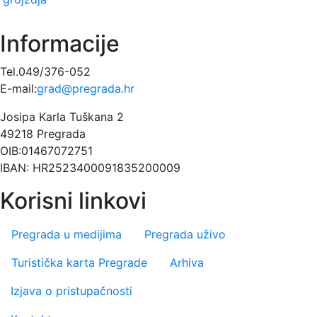
Informacije
Tel.049/376-052
E-mail:
grad@pregrada.hr
Josipa Karla Tuškana 2
49218 Pregrada
OIB:01467072751
IBAN: HR2523400091835200009
Korisni linkovi
Pregrada u medijima
Pregrada uživo
Turistička karta Pregrade
Arhiva
Footer menu
Izjava o pristupačnosti