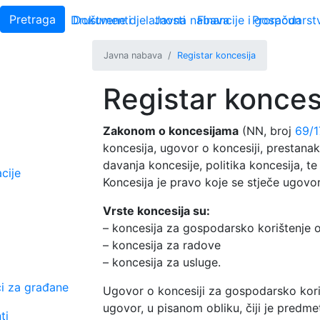
Main navigation
Uprava linkovi
Pretraga
O Pregradi
Društvene djelatnosti
Dokumenti
Javna nabava
Financije i gospodarst
Proračun
Javna nabava
Registar koncesija
Registar konces
Zakonom o koncesijama
(NN, broj
69/1
koncesija, ugovor o koncesiji, prestana
davanja koncesije, politika koncesija, t
cije
Koncesija je pravo koje se stječe ugovo
Vrste koncesija su:
– koncesija za gospodarsko korištenje 
– koncesija za radove
– koncesija za usluge.
i za građane
Ugovor o koncesiji za gospodarsko koriš
ugovor, u pisanom obliku, čiji je predm
ti