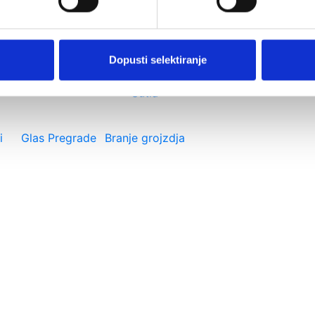
Dopusti selektiranje
Ž
Visit Pregrada
LAG Zagorje-
Sutla
i
Glas Pregrade
Branje grojzdja