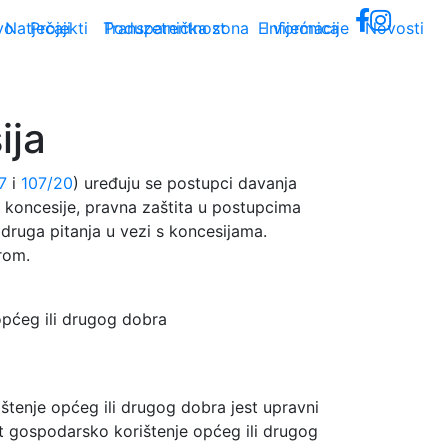
vo
Natječaji
Projekti
Transparentnost
Poduzetnička zona
E vijećnica
Informacije
Novosti
ija
7
i
107/20
) uređuju se postupci davanja
k koncesije, pravna zaštita u postupcima
e druga pitanja u vezi s koncesijama.
rom.
općeg ili drugog dobra
tenje općeg ili drugog dobra jest upravni
et gospodarsko korištenje općeg ili drugog