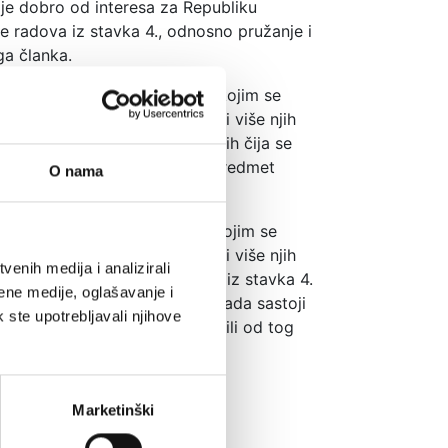
je dobro od interesa za Republiku
je radova iz stavka 4., odnosno pružanje i
ga članka.
ni ugovor, u pisanom obliku, kojim se
om kojeg davatelj koncesija ili više njih
darskom subjektu ili više njih čija se
iskorištavanje radova koji su predmet
O nama
ni ugovor, u pisanom obliku, kojim se
om kojeg davatelj koncesija ili više njih
enih medija i analizirali
ma koje nisu izvođenje radova iz stavka 4.
ene medije, oglašavanje i
tu ili više njih čija se naknada sastoji
k ste upotrebljavali njihove
luga koje su predmet ugovora ili od tog
Marketinški