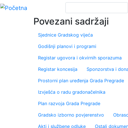
Pretraga
Skip
to
main
Povezani sadržaji
content
Sjednice Gradskog vijeća
Godišnji planovi i programi
Registar ugovora i okvirnih sporazuma
Registar koncesija
Sponzorstva i dona
Prostorni plan uređenja Grada Pregrade
Izvješća o radu gradonačelnika
Plan razvoja Grada Pregrade
Gradsko izborno povjerenstvo
Obrasc
Akti i službene odluke
Ostali dokumen