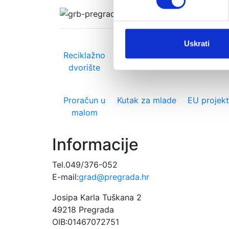
Uskrati
Reciklažno
Otvoreni grad
Glasnik KZ
dvorište
Proračun u
Kutak za mlade
EU projekt
malom
Informacije
Tel.049/376-052
E-mail:
grad@pregrada.hr
Josipa Karla Tuškana 2
49218 Pregrada
OIB:01467072751