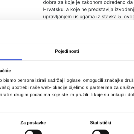
dobra za koje je zakonom određeno da 
Hrvatsku, a koje ne predstavlja izvođen
upravljanjem uslugama iz stavka 5. ovo
Ugovor o koncesiji za radove jest uprav
ostvaruje financijski interes, a posredstv
povjerava izvođenje radova jednom gospo
naknada sastoji isključivo od prava na 
Pojedinosti
ugovora ili od tog prava i plaćanja.
Ugovor o koncesiji za usluge jest uprav
ačiće
ostvaruje financijski interes, a posredstv
bismo personalizirali sadržaj i oglase, omogućili značajke društv
povjerava pružanje i upravljanje usluga
vašoj upotrebi naše web-lokacije dijelimo s partnerima za društv
ovoga članka jednom gospodarskom subjek
rati s drugim podacima koje ste im pružili ili koje su prikupili do
isključivo od prava na iskorištavanje us
prava i plaćanja.
Za postavke
Statistički
n
Gradska vijećnica
Savjetovanje