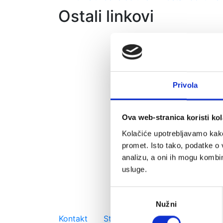
Ostali linkovi
Privola
Ova web-stranica koristi kol
Kolačiće upotrebljavamo kako 
promet. Isto tako, podatke o 
analizu, a oni ih mogu kombini
usluge.
Odabir
Nužni
pristanka
Važniji linkovi
Kontakt
Strateški plan
Prostorni pla