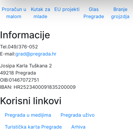
Proračun u
Kutak za
EU projekti
Glas
Branje
malom
mlade
Pregrade
grojzdja
Informacije
Tel.049/376-052
E-mail:
grad@pregrada.hr
Josipa Karla Tuškana 2
49218 Pregrada
OIB:01467072751
IBAN: HR2523400091835200009
Korisni linkovi
Pregrada u medijima
Pregrada uživo
Turistička karta Pregrade
Arhiva