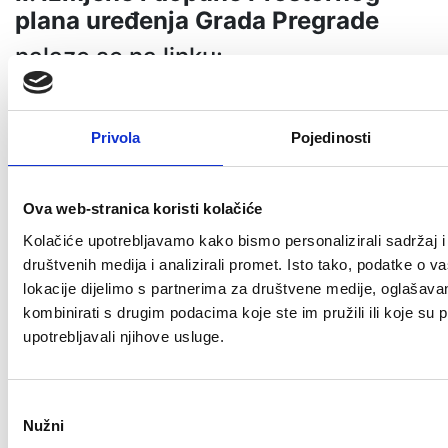
plana uređenja Grada Pregrade
nalaze se na linku:
https://1drv.ms/u/s!AoYcp3f9EcLV
e=QHWgEl
Privola
Pojedinosti
Prilog
Size
Ova web-stranica koristi kolačiće
Pročišćeni tekst odredbi za provedbu
223.24
Prostornog plana uređenja Grada
KB
Kolačiće upotrebljavamo kako bismo personalizirali sadržaj i
Pregrade
društvenih medija i analizirali promet. Isto tako, podatke o v
lokacije dijelimo s partnerima za društvene medije, oglašavan
Odluka o donošenju II. izmjena i dopuna
268.41
kombinirati s drugim podacima koje ste im pružili ili koje su p
PPU Grada Pregrade (Službeni glasnik
KB
upotrebljavali njihove usluge.
KZŽ, 55/21)
Odluka o donošenju I. Izmjena i dopuna
654.29
Odabir
Nužni
PPU Grada Pregrade (Službeni glasnik
KB
pristanka