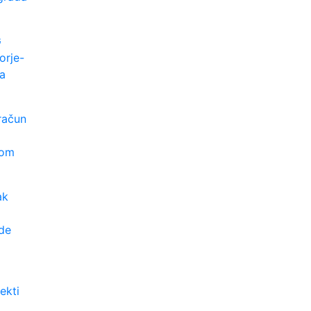
G
orje-
la
račun
lom
ak
de
ekti