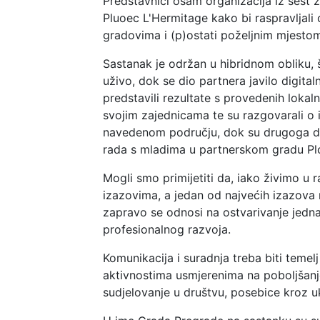
Predstavnici osam organizacija iz šest 
Pluoec L'Hermitage kako bi raspravljal
gradovima i (p)ostati poželjnim mjestom
Sastanak je održan u hibridnom obliku, 
uživo, dok se dio partnera javilo digita
predstavili rezultate s provedenih lokal
svojim zajednicama te su razgovarali o
navedenom području, dok su drugoga dan
rada s mladima u partnerskom gradu Pl
Mogli smo primijetiti da, iako živimo u 
izazovima, a jedan od najvećih izazova 
zapravo se odnosi na ostvarivanje jedn
profesionalnog razvoja.
Komunikacija i suradnja treba biti temel
aktivnostima usmjerenima na poboljšanje
sudjelovanje u društvu, posebice kroz u