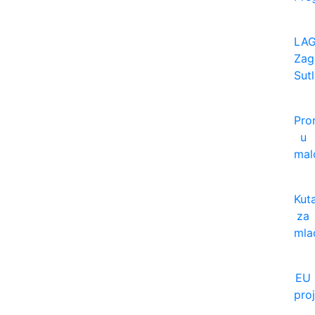
LA
Zag
Sut
Pro
u
ma
Kut
za
mla
EU
proj