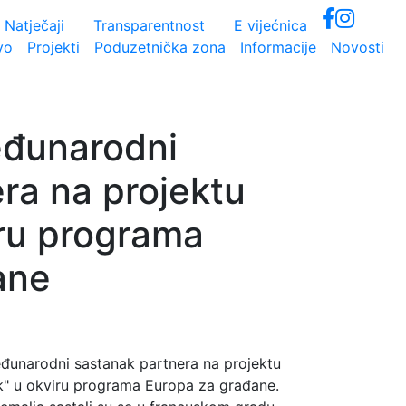
Natječaji
Transparentnost
E vijećnica
vo
Projekti
Poduzetnička zona
Informacije
Novosti
eđunarodni
ra na projektu
ru programa
ane
eđunarodni sastanak partnera na projektu
" u okviru programa Europa za građane.