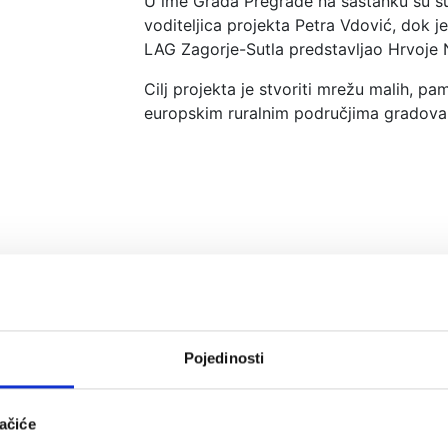
U ime Grada Pregrade na sastanku su sud
voditeljica projekta Petra Vdović, dok j
LAG Zagorje-Sutla predstavljao Hrvoje 
Cilj projekta je stvoriti mrežu malih, pa
europskim ruralnim područjima gradova. 
Pojedinosti
ačiće