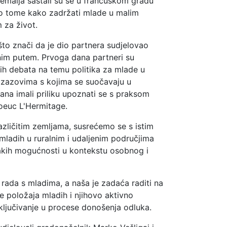
zemalja sastali su se u francuskom gradu
i o tome kako zadržati mlade u malim
 za život.
što znači da je dio partnera sudjelovao
lnim putem. Prvoga dana partneri su
nih debata na temu politika za mlade u
 izazovima s kojima se suočavaju u
a imali priliku upoznati se s praksom
oeuc L'Hermitage.
različitim zemljama, susrećemo se s istim
mladih u ruralnim i udaljenim područjima
akih mogućnosti u kontekstu osobnog i
j rada s mladima, a naša je zadaća raditi na
 položaja mladih i njihovo aktivno
ključivanje u procese donošenja odluka.