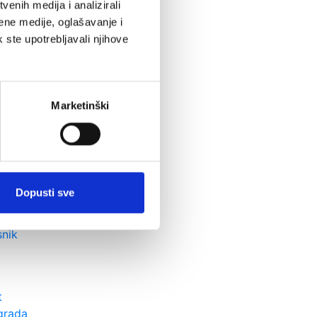
enih medija i analizirali
ene medije, oglašavanje i
k ste upotrebljavali njihove
Marketinški
iklažno
rište
oreni
d
Dopusti sve
snik
t
grada