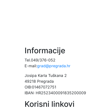
Informacije
Tel.049/376-052
E-mail:
grad@pregrada.hr
Josipa Karla Tuškana 2
49218 Pregrada
OIB:01467072751
IBAN: HR2523400091835200009
Korisni linkovi