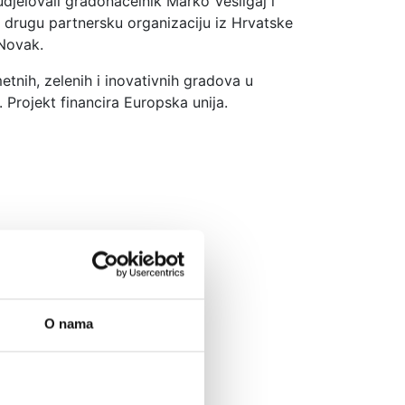
jelovali gradonačelnik Marko Vešligaj i
e drugu partnersku organizaciju iz Hrvatske
Novak.
metnih, zelenih i inovativnih gradova u
Projekt financira Europska unija.
O nama