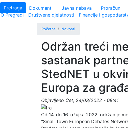
Uprava linkovi
Pretraga
Dokumenti
Javna nabava
Proračun
Main navigation
O Pregradi
Društvene djelatnosti
Financije i gospodarst
Početna
Novosti
Održan treći m
sastanak partne
StedNET u okvi
Europa za građ
Objavljeno
Čet, 24/03/2022 - 08:41
Od 14. do 16. ožujka 2022. održan je m
"Small Town European Debates Network