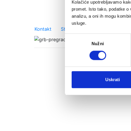
Kolačiće upotrebljavamo kako 
promet. Isto tako, podatke o 
analizu, a oni ih mogu kombini
usluge.
Važniji linkovi
Kontakt
Strateški plan
Prostorni pla
Odabir
Nužni
pristanka
Uskrati