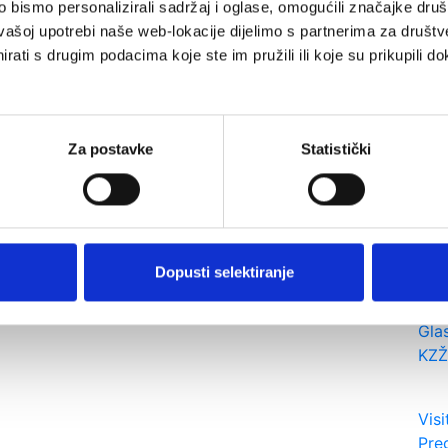
bismo personalizirali sadržaj i oglase, omogućili značajke društv
vašoj upotrebi naše web-lokacije dijelimo s partnerima za društv
Prethodna
Sljedeći
rati s drugim podacima koje ste im pružili ili koje su prikupili do
Novosti
n
Gradska vijećnica
Savjetovanje
Za postavke
Statistički
Rec
dvo
Otv
gra
Dopusti selektiranje
Gla
KZŽ
Visi
Pre