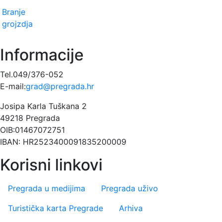
Branje
grojzdja
Informacije
Tel.049/376-052
E-mail:
grad@pregrada.hr
Josipa Karla Tuškana 2
49218 Pregrada
OIB:01467072751
IBAN: HR2523400091835200009
Korisni linkovi
Pregrada u medijima
Pregrada uživo
Turistička karta Pregrade
Arhiva