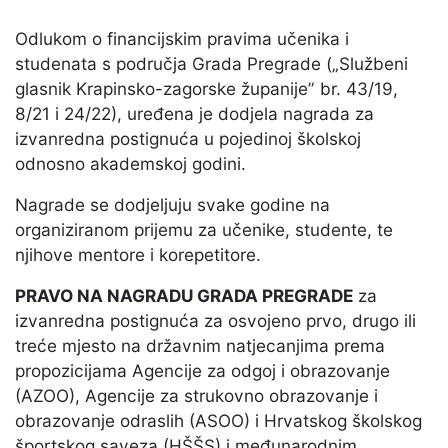
Odlukom o financijskim pravima učenika i
studenata s područja Grada Pregrade („Službeni
glasnik Krapinsko-zagorske županije” br. 43/19,
8/21 i 24/22), uređena je dodjela nagrada za
izvanredna postignuća u pojedinoj školskoj
odnosno akademskoj godini.
Nagrade se dodjeljuju svake godine na
organiziranom prijemu za učenike, studente, te
njihove mentore i korepetitore.
PRAVO NA NAGRADU GRADA PREGRADE
za
izvanredna postignuća za osvojeno prvo, drugo ili
treće mjesto na državnim natjecanjima prema
propozicijama Agencije za odgoj i obrazovanje
(AZOO), Agencije za strukovno obrazovanje i
obrazovanje odraslih (ASOO) i Hrvatskog školskog
športskog saveza (HŠŠS) i međunarodnim