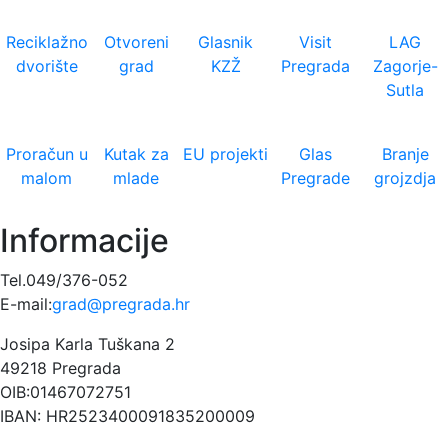
Reciklažno
Otvoreni
Glasnik
Visit
LAG
dvorište
grad
KZŽ
Pregrada
Zagorje-
Sutla
Proračun u
Kutak za
EU projekti
Glas
Branje
malom
mlade
Pregrade
grojzdja
Informacije
Tel.049/376-052
E-mail:
grad@pregrada.hr
Josipa Karla Tuškana 2
49218 Pregrada
OIB:01467072751
IBAN: HR2523400091835200009