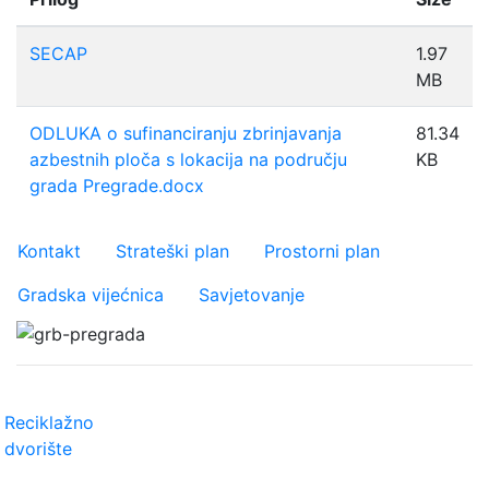
SECAP
1.97
MB
ODLUKA o sufinanciranju zbrinjavanja
81.34
azbestnih ploča s lokacija na području
KB
grada Pregrade.docx
Važniji linkovi
Kontakt
Strateški plan
Prostorni plan
Gradska vijećnica
Savjetovanje
Reciklažno
dvorište