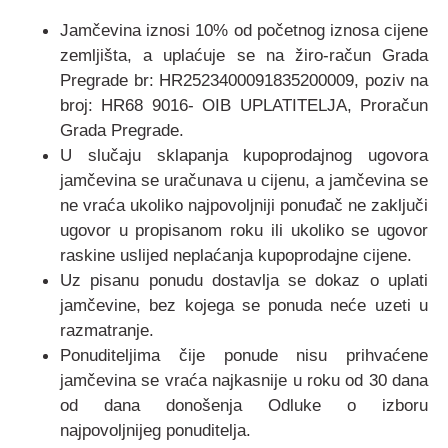
Jamčevina iznosi 10% od početnog iznosa cijene
zemljišta, a uplaćuje se na žiro-račun Grada
Pregrade br: HR2523400091835200009, poziv na
broj: HR68 9016- OIB UPLATITELJA, Proračun
Grada Pregrade.
U slučaju sklapanja kupoprodajnog ugovora
jamčevina se uračunava u cijenu, a jamčevina se
ne vraća ukoliko najpovoljniji ponuđač ne zaključi
ugovor u propisanom roku ili ukoliko se ugovor
raskine uslijed neplaćanja kupoprodajne cijene.
Uz pisanu ponudu dostavlja se dokaz o uplati
jamčevine, bez kojega se ponuda neće uzeti u
razmatranje.
Ponuditeljima čije ponude nisu prihvaćene
jamčevina se vraća najkasnije u roku od 30 dana
od dana donošenja Odluke o izboru
najpovoljnijeg ponuditelja.