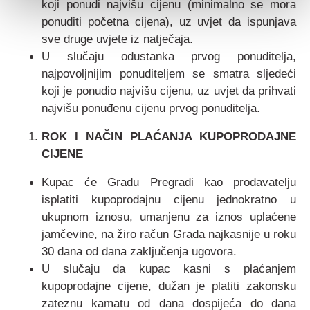
koji ponudi najvišu cijenu (minimalno se mora
ponuditi početna cijena), uz uvjet da ispunjava
sve druge uvjete iz natječaja.
U slučaju odustanka prvog ponuditelja,
najpovoljnijim ponuditeljem se smatra sljedeći
koji je ponudio najvišu cijenu, uz uvjet da prihvati
najvišu ponuđenu cijenu prvog ponuditelja.
ROK I NAČIN PLAĆANJA KUPOPRODAJNE
CIJENE
Kupac će Gradu Pregradi kao prodavatelju
isplatiti kupoprodajnu cijenu jednokratno u
ukupnom iznosu, umanjenu za iznos uplaćene
jamčevine, na žiro račun Grada najkasnije u roku
30 dana od dana zaključenja ugovora.
U slučaju da kupac kasni s plaćanjem
kupoprodajne cijene, dužan je platiti zakonsku
zateznu kamatu od dana dospijeća do dana