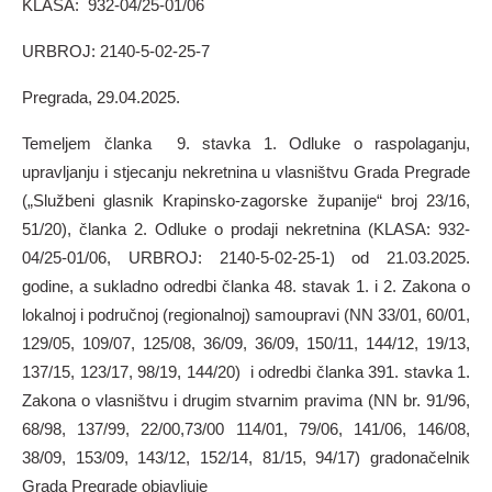
KLASA: 932-04/25-01/06
URBROJ: 2140-5-02-25-7
Pregrada, 29.04.2025.
Temeljem članka 9. stavka 1. Odluke o raspolaganju,
upravljanju i stjecanju nekretnina u vlasništvu Grada Pregrade
(„Službeni glasnik Krapinsko-zagorske županije“ broj 23/16,
51/20), članka 2. Odluke o prodaji nekretnina (KLASA: 932-
04/25-01/06, URBROJ: 2140-5-02-25-1) od 21.03.2025.
godine, a sukladno odredbi članka 48. stavak 1. i 2. Zakona o
lokalnoj i područnoj (regionalnoj) samoupravi (NN 33/01, 60/01,
129/05, 109/07, 125/08, 36/09, 36/09, 150/11, 144/12, 19/13,
137/15, 123/17, 98/19, 144/20) i odredbi članka 391. stavka 1.
Zakona o vlasništvu i drugim stvarnim pravima (NN br. 91/96,
68/98, 137/99, 22/00,73/00 114/01, 79/06, 141/06, 146/08,
38/09, 153/09, 143/12, 152/14, 81/15, 94/17) gradonačelnik
Grada Pregrade objavljuje