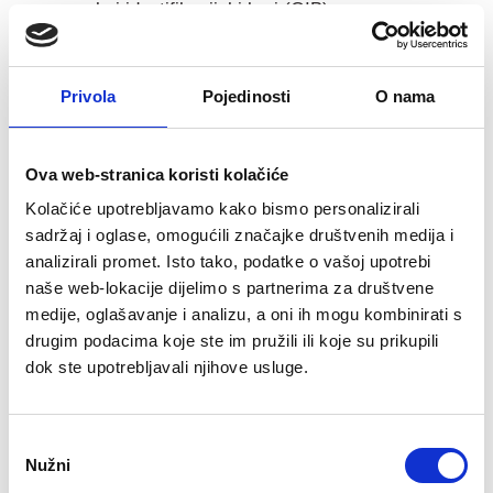
osobni identifikacijski broj (OIB),
domaće pravne i fizičke osobe dužne su priložiti
izvornik ili ovjerenu presliku potvrde Ministarstva
financija – Porezne uprave (izvornik, preslika ili
Privola
Pojedinosti
O nama
elektronski zapis) da ponuditelj nije dužnik po
osnovi javnih davanja, osim ako je sukladno
posebnim propisima odobrena odgoda plaćanja
Ova web-stranica koristi kolačiće
navedenih obveza, pod uvjetom da se pridržava
Kolačiće upotrebljavamo kako bismo personalizirali
rokova plaćanja, ne stariju od 30 (slovima:
sadržaj i oglase, omogućili značajke društvenih medija i
trideset) dana na dan otvaranja ponuda,
analizirali promet. Isto tako, podatke o vašoj upotrebi
domaće fizičke osobe dužne su priložiti presliku
naše web-lokacije dijelimo s partnerima za društvene
važeće osobne iskaznice, a strane fizičke osobe
medije, oglašavanje i analizu, a oni ih mogu kombinirati s
presliku putovnice,
drugim podacima koje ste im pružili ili koje su prikupili
domaće pravne osobe moraju priložiti izvornik ili
dok ste upotrebljavali njihove usluge.
ovjerenu presliku izvatka iz sudskog registra, a
strane pravne osobe izvadak iz domicilnog
Odabir
registra s ovjerenim prijevodom sudskog tumača
Nužni
pristanka
na hrvatski jezik koji izvaci ne smiju biti stariji od