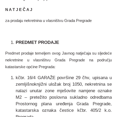
N A T J E Č A J
za prodaju nekretnina u vlasništvu Grada Pregrade
PREDMET PRODAJE
Predmet prodaje temeljem ovog Javnog natječaja su sljedeće
nekretnine u vlasništvu Grada Pregrade na području
katastarske općine Pregrada:
kčbr. 16/4 GARAŽE površine 29 čhv, upisana u
zemljišnoknjižni uložak broj 1050, nekretnina se
nalazi unutar zone mješovite namjene oznake
M2 – pretežito poslovna sukladno odredbama
Prostornog plana uređenja Grada Pregrade,
katastarska oznaka čestice kčbr. 405/2 k.o.
Pregrada,