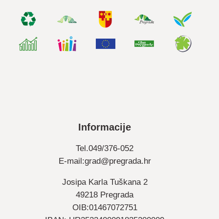
Informacije
Tel.049/376-052
E-mail:
grad@pregrada.hr
Josipa Karla Tuškana 2
49218 Pregrada
OIB:01467072751