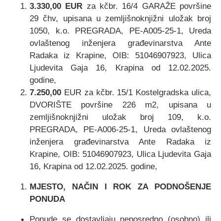
3.330,00 EUR
za kčbr. 16/4 GARAŽE površine
29 čhv, upisana u zemljišnoknjižni uložak broj
1050, k.o. PREGRADA, PE-A005-25-1, Ureda
ovlaštenog inženjera građevinarstva Ante
Radaka iz Krapine, OIB: 51046907923, Ulica
Ljudevita Gaja 16, Krapina od 12.02.2025.
godine,
7.250,00
EUR za kčbr. 15/1 Kostelgradska ulica,
DVORIŠTE površine 226 m2, upisana u
zemljišnoknjižni uložak broj 109, k.o.
PREGRADA, PE-A006-25-1, Ureda ovlaštenog
inženjera građevinarstva Ante Radaka iz
Krapine, OIB: 51046907923, Ulica Ljudevita Gaja
16, Krapina od 12.02.2025. godine,
MJESTO, NAČIN I ROK ZA PODNOŠENJE
PONUDA
Ponude se dostavljaju neposredno (osobno) ili