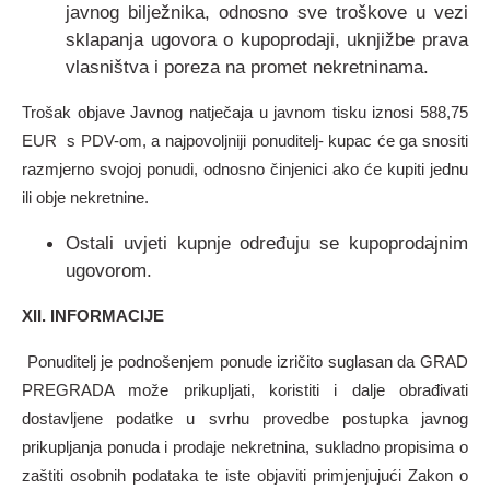
javnog bilježnika, odnosno sve troškove u vezi
sklapanja ugovora o kupoprodaji, uknjižbe prava
vlasništva i poreza na promet nekretninama.
Trošak objave Javnog natječaja u javnom tisku iznosi 588,75
EUR s PDV-om, a najpovoljniji ponuditelj- kupac će ga snositi
razmjerno svojoj ponudi, odnosno činjenici ako će kupiti jednu
ili obje nekretnine.
Ostali uvjeti kupnje određuju se kupoprodajnim
ugovorom.
XII. INFORMACIJE
Ponuditelj je podnošenjem ponude izričito suglasan da GRAD
PREGRADA može prikupljati, koristiti i dalje obrađivati
dostavljene podatke u svrhu provedbe postupka javnog
prikupljanja ponuda i prodaje nekretnina, sukladno propisima o
zaštiti osobnih podataka te iste objaviti primjenjujući Zakon o