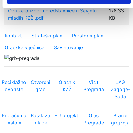
Odluka o izboru predstavnice u Savjetu
178.33
mladih KZŽ .pdf
KB
Važniji linkovi
Kontakt
Strateški plan
Prostorni plan
Gradska vijećnica
Savjetovanje
Reciklažno
Otvoreni
Glasnik
Visit
LAG
dvorište
grad
KZŽ
Pregrada
Zagorje-
Sutla
Proračun u
Kutak za
EU projekti
Glas
Branje
malom
mlade
Pregrade
grojzdja