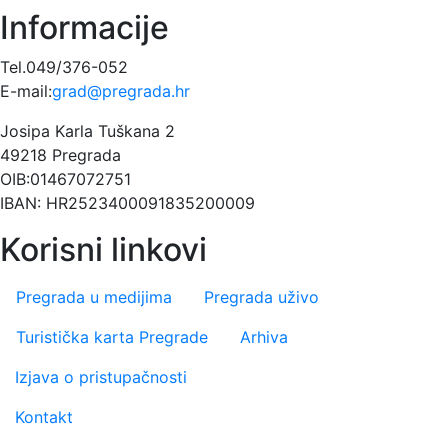
Informacije
Tel.049/376-052
E-mail:
grad@pregrada.hr
Josipa Karla Tuškana 2
49218 Pregrada
OIB:01467072751
IBAN: HR2523400091835200009
Korisni linkovi
Pregrada u medijima
Pregrada uživo
Turistička karta Pregrade
Arhiva
Footer menu
Izjava o pristupačnosti
Kontakt