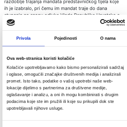
razdoblje trajanja mandata predstavničkog tijela koje
ih je izabralo, pri čemu im mandat traje do dana
stupanja na snagu odluke Vlade Republike Hrvatske o
raspisivanju sljedećih redovitih izbora koji se
održavaju svake četvrte godine sukladno odredbama
zakona kojim se uređuju lokalni izbori, odnosno do
Privola
Pojedinosti
O nama
dana stupanja na snagu odluke Vlade Republike
Hrvatske o raspuštanju predstavničkog tijela sukladno
odredbama zakona kojim se uređuje lokalna i
Ova web-stranica koristi kolačiće
područna (regionalna) samouprava.
Kolačiće upotrebljavamo kako bismo personalizirali sadržaj
i oglase, omogućili značajke društvenih medija i analizirali
Prilog
Size
promet. Isto tako, podatke o vašoj upotrebi naše web-
lokacije dijelimo s partnerima za društvene medije,
Zaključak o visini naknade za rad članova
546.67
oglašavanje i analizu, a oni ih mogu kombinirati s drugim
Savjeta mladih Grada Pregrade.pdf
KB
podacima koje ste im pružili ili koje su prikupili dok ste
upotrebljavali njihove usluge.
Program rada za 2026. godinu.pdf
254.35
KB