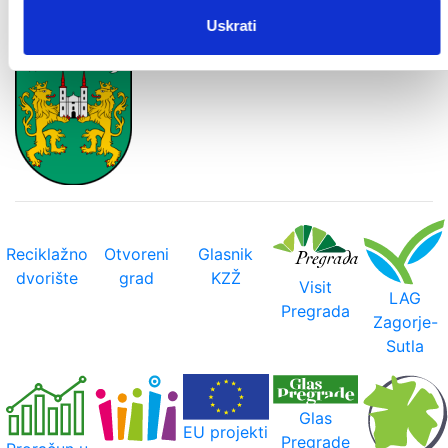
Uskrati
Gradska vijećnica
Savjetovanje
Reciklažno
Otvoreni
Glasnik
dvorište
grad
KZŽ
Visit
LAG
Pregrada
Zagorje-
Sutla
Glas
EU projekti
Pregrade