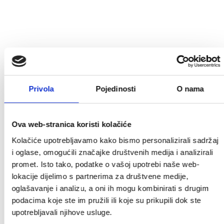
Predsjednik
Privola
Pojedinosti
O nama
Marko Cigrovski
Ova web-stranica koristi kolačiće
Kontakt
Kolačiće upotrebljavamo kako bismo personalizirali sadržaj
091 941 0719
i oglase, omogućili značajke društvenih medija i analizirali
marko.dimnjacar09@gmail.com
promet. Isto tako, podatke o vašoj upotrebi naše web-
lokacije dijelimo s partnerima za društvene medije,
oglašavanje i analizu, a oni ih mogu kombinirati s drugim
Članovi Vijeća:
podacima koje ste im pružili ili koje su prikupili dok ste
upotrebljavali njihove usluge.
Mladen Bukovski, zamjenik predsjednika