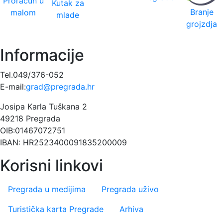
Proračun u
Kutak za
Branje
malom
mlade
grojzdja
Informacije
Tel.049/376-052
E-mail:
grad@pregrada.hr
Josipa Karla Tuškana 2
49218 Pregrada
OIB:01467072751
IBAN: HR2523400091835200009
Korisni linkovi
Pregrada u medijima
Pregrada uživo
Turistička karta Pregrade
Arhiva