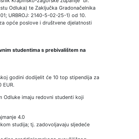
snik Krapinsko-zagorske županije” br.
kstu Odluka) te Zaključka Gradonačelnika
01; URBROJ: 2140-5-02-25-1) od 10.
a opće poslove i društvene djelatnosti
ovnim studentima s prebivalištem na
j godini dodijelit će 10 top stipendija za
0 EUR.
m Odluke imaju redovni studenti koji
ajmanje 4.0
kom studija; tj. zadovoljavaju sljedeće