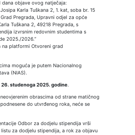
d dana objave ovog natječaja:
sipa Karla Tuškana 2, 1. kat, soba br. 15
Grad Pregrada, Upravni odjel za opće
 Karla Tuškana 2, 49218 Pregrada, s
endija izvrsnim redovnim studentima s
de 2025./2026.“
 na platformi Otvoreni grad
rascima moguća je putem Nacionalnog
stava (NIAS).
 26. studenoga 2025. godine
.
 neovjerenim obrascima od strane matičnog
du podnesene do utvrđenog roka, neće se
tacije Odbor za dodjelu stipendija vrši
listu za dodjelu stipendija, a rok za objavu