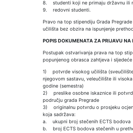
8. studenti koji ne primaju državnu ili 
9. redovni studenti.
Pravo na top stipendiju Grada Pregrade 
učilišta bez obzira na ispunjenje pretho
POPIS DOKUMENATA ZA PRIJAVU NA
Postupak ostvarivanja prava na top sti
popunjenog obrasca zahtjeva i sljedeće
1) potvrde visokog učilišta (sveučilište
njegovom sastavu, veleučilište ili vis
godine (semestra)
2) preslike osobne iskaznice ili potvrde
području grada Pregrade
3) originalnu potvrdu o prosjeku ocjena 
koja sadržava:
a. ukupni broj stečenih ECTS bodova
b. broj ECTS bodova stečenih u preth