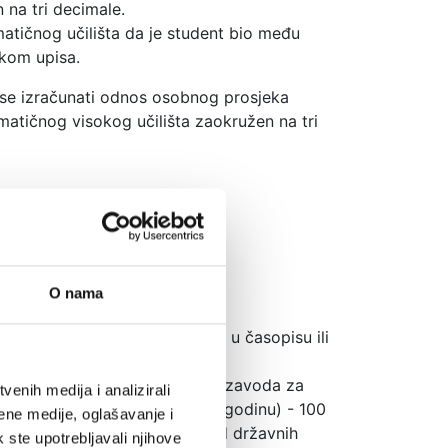
na tri decimale.
tičnog učilišta da je student bio među
likom upisa.
 se izračunati odnos osobnog prosjeka
matičnog visokog učilišta zaokružen na tri
Bodovi:
 200
 150
O nama
di 75
da u autorstvu ili koautorstvu u časopisu ili
ficitarnih zanimanja Hrvatskog zavoda za
enih medija i analizirali
gorske županije za određenu godinu) - 100
ene medije, oglašavanje i
u studija, a osvojili su neku od državnih
k ste upotrebljavali njihove