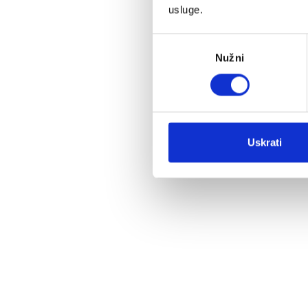
usluge.
Odabir
Nužni
pristanka
Uskrati