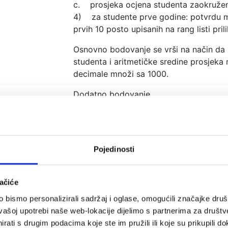
c. prosjeka ocjena studenta zaokružen 
4) za studente prve godine: potvrdu ma
prvih 10 posto upisanih na rang listi pri
Osnovno bodovanje se vrši na način da
studenta i aritmetičke sredine prosjeka 
decimale množi sa 1000.
Dodatno bodovanje
Dodatne bodove donosi: 
Rektorova nagrada
Dekanova nagrada
Pojedinosti
Sudjelovanje na studenskoj Olimpija
Objavljivanje znanstvenog ili stručnog ra
ačiće
na međunarodnoj konferenciji - 100
Deficitarnost zanimanja (prema listi de
bismo personalizirali sadržaj i oglase, omogućili značajke društv
zapošljavanje za područje Krapinsko-za
vašoj upotrebi naše web-lokacije dijelimo s partnerima za društv
Studenti koji prvi put upisuju prvu godin
rati s drugim podacima koje ste im pružili ili koje su prikupili do