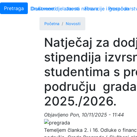
Main navigation
Uprava linkovi
Pretraga
O Pregradi
Društvene djelatnosti
Dokumenti
Javna nabava
Financije i gospodarst
Proračun
Početna
Novosti
Natječaj za dod
stipendija izvr
studentima s pr
području grada
2025./2026.
Objavljeno
Pon, 10/11/2025 - 11:44
Temeljem članka 2. i 16. Odluke o financ