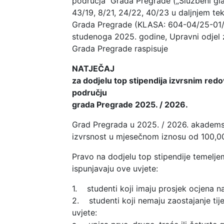
područja Grada Pregrade („Službeni gla
43/19, 8/21, 24/22, 40/23 u daljnjem te
Grada Pregrade (KLASA: 604-04/25-01/
studenoga 2025. godine, Upravni odjel z
Grada Pregrade raspisuje
NATJEČAJ
za dodjelu top stipendija izvrsnim red
području
grada Pregrade 2025. / 2026.
Grad Pregrada u 2025. / 2026. akademsko
izvrsnost u mjesečnom iznosu od 100,0
Pravo na dodjelu top stipendije temelje
ispunjavaju ove uvjete:
1. studenti koji imaju prosjek ocjena n
2. studenti koji nemaju zaostajanje tije
uvjete: