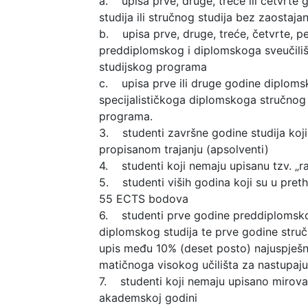
a. upisa prve, druge, treće ili četvrte
studija ili stručnog studija bez zaostaj
b. upisa prve, druge, treće, četvrte, pe
preddiplomskog i diplomskoga sveučiliš
studijskog programa
c. upisa prve ili druge godine diplomsko
specijalističkoga diplomskoga stručnog 
programa.
3. studenti završne godine studija koji
propisanom trajanju (apsolventi)
4. studenti koji nemaju upisanu tzv. „ra
5. studenti viših godina koji su u pret
55 ECTS bodova
6. studenti prve godine preddiplomskog
diplomskog studija te prve godine stručn
upis među 10% (deset posto) najuspješn
matičnoga visokog učilišta za nastupaj
7. studenti koji nemaju upisano mirova
akademskoj godini