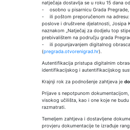
natječaja dostavlja se u roku 15 dana o
- osobno u pisarnicu Grada Pregrade, Jo
- ili poštom preporučenom na adresu: 
poslove i društvene djelatnosti, Josipa
naznakom „Natječaj za dodjelu top stip
prebivalištem na području grada Pregra
- ili popunjavanjem digitalnog obrasca
(
pregrada.otvorenigrad.hr
).
Autentifikacija pristupa digitalnim ob
identifikacijskog i autentifikacijskog su
Krajnji rok za podnošenje zahtjeva je
do
Prijave s nepotpunom dokumentacijom,
visokog učilišta, kao i one koje ne bu
razmatrati.
Temeljem zahtjeva i dostavljene dokumen
provjeru dokumentacije te izrađuje rang 