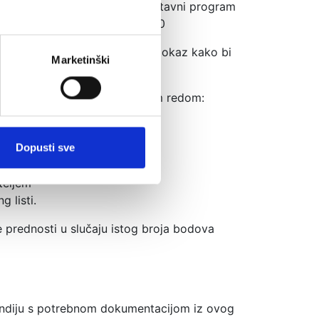
odručja koja su vezana uz nastavni program
njoškolskoga obrazovanja - 150
bodovanje dužni su dostaviti dokaz kako bi
Marketinški
maju studenti koji su sljedećim redom:
Dopusti sve
govoljaca Domovinskog rata
teljem
 listi.
e prednosti u slučaju istog broja bodova
endiju s potrebnom dokumentacijom iz ovog