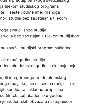
 godine preddiplomskoga sveučilišnog
anja tijekom studijskog programa
te ili šeste godine integriranoga
nog studija bez zaostajanja tijekom
ga sveučilišnog studija ili
studija bez zaostajanja tijekom studijskog
 su završili studijski program sukladno
zlikovnu“ godinu studija
hodnoj akademskoj godini stekli najmanje
 ili integriranoga preddiplomskog i
og studija koji se nalaze na rang-listi za
ijih kandidata sukladno propisima
uću (ili tekuću) akademsku godinu
nje studentskih obveza u nastupajućoj