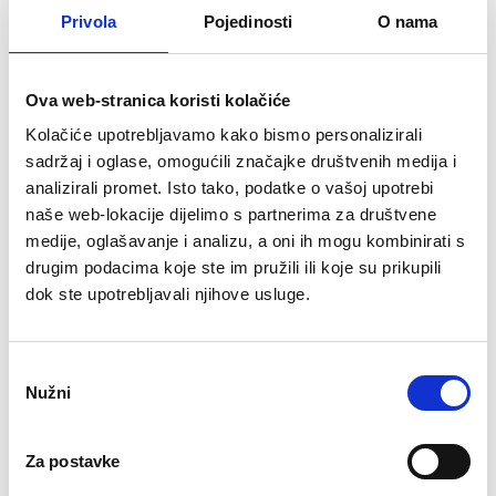
Privola
Pojedinosti
O nama
Stari grad Kostel
Ova web-stranica koristi kolačiće
Kolačiće upotrebljavamo kako bismo personalizirali
Bregi Kostelski
sadržaj i oglase, omogućili značajke društvenih medija i
analizirali promet. Isto tako, podatke o vašoj upotrebi
naše web-lokacije dijelimo s partnerima za društvene
Vražja peć
medije, oglašavanje i analizu, a oni ih mogu kombinirati s
drugim podacima koje ste im pružili ili koje su prikupili
dok ste upotrebljavali njihove usluge.
Vinarija Zdolc
Odabir
Muzej dr. Zlatko Dragutin
Nužni
pristanka
Tudjina
Za postavke