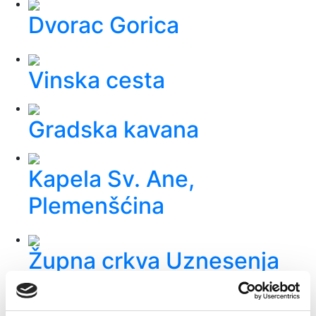
Dvorac Gorica
Vinska cesta
Gradska kavana
Kapela Sv. Ane,
Plemenšćina
Župna crkva Uznesenja
Blažene Djevice Marije –
"Zagorska katedrala"