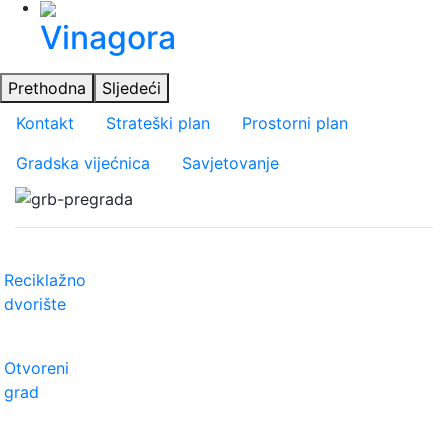
Vinagora
Prethodna
Sljedeći
Važniji linkovi
Kontakt
Strateški plan
Prostorni plan
Gradska vijećnica
Savjetovanje
Reciklažno
dvorište
Otvoreni
grad