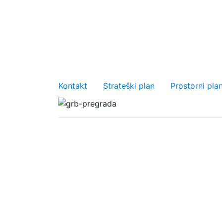
Važniji linkovi
Kontakt
Strateški plan
Prostorni pla