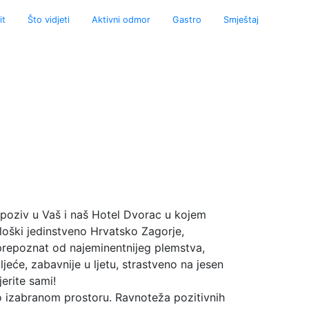
am
it
Što vidjeti
Aktivni odmor
Gastro
Smještaj
n poziv u Vaš i naš Hotel Dvorac u kojem
kološki jedinstveno Hrvatsko Zagorje,
prepoznat od najeminentnijeg plemstva,
ljeće, zabavnije u ljetu, strastveno na jesen
jerite sami!
 izabranom prostoru. Ravnoteža pozitivnih