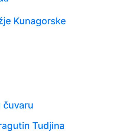
žje Kunagorske
u čuvaru
ragutin Tudjina