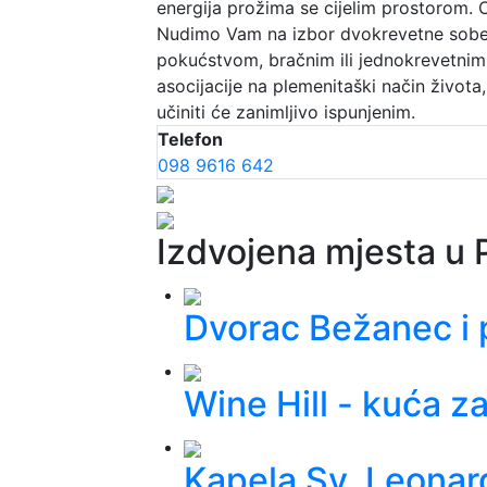
energija prožima se cijelim prostorom. 
Nudimo Vam na izbor dvokrevetne sobe 
pokućstvom, bračnim ili jednokrevetnim
asocijacije na plemenitaški način život
učiniti će zanimljivo ispunjenim.
Telefon
098 9616 642
Izdvojena mjesta u 
Dvorac Bežanec i 
Wine Hill - kuća z
Kapela Sv. Leonar