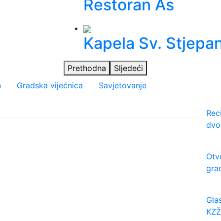
Restoran As
Kapela Sv. Stjepa
Prethodna
Sljedeći
n
Gradska vijećnica
Savjetovanje
Rec
dvo
Otv
gra
Gla
KZŽ