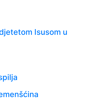
 djetetom Isusom u
pilja
lemenšćina