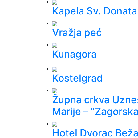
Kapela Sv. Donata
Vražja peć
Kunagora
Kostelgrad
Župna crkva Uznes
Marije – "Zagorska
Hotel Dvorac Bež