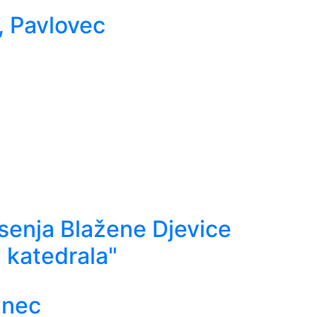
, Pavlovec
enja Blažene Djevice
 katedrala"
anec