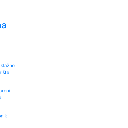
na
iklažno
rište
oreni
d
snik