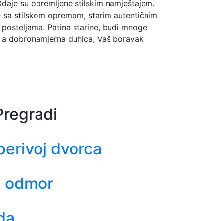
Odaje su opremljene stilskim namještajem.
sa stilskom opremom, starim autentičnim
 posteljama. Patina starine, budi mnoge
a, a dobronamjerna duhica, Vaš boravak
Pregradi
perivoj dvorca
a odmor
da