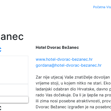
Turiz
Početna Vis
žanec
c
Hotel Dvorac Bežanec
www.hotel-dvorac-bezanec.hr
gordana@hotel-dvorac-bezanec.hr
Zar nije utjecaj Vaše znatiželje dovolja
vrijeme stoji, u kojem nitko ne stari. E
ladanjski odabran dio Hrvatske, davno 
rado Vas dočekuje. Da li je ljepše na pro
ili zima nosi posebne atraktivnosti, prov
c
Dvorac Bežanec izgrađen je na posebno