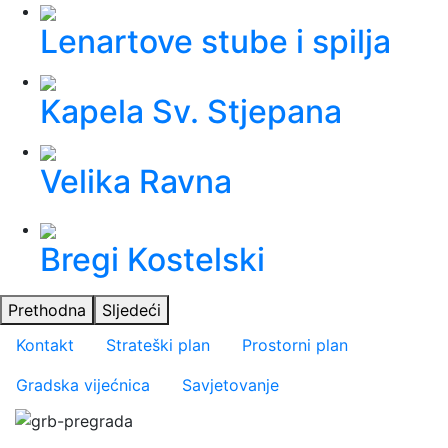
Lenartove stube i spilja
Kapela Sv. Stjepana
Velika Ravna
Bregi Kostelski
Prethodna
Sljedeći
Važniji linkovi
Kontakt
Strateški plan
Prostorni plan
Gradska vijećnica
Savjetovanje