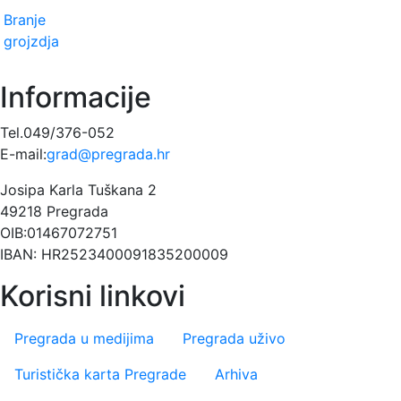
Branje
grojzdja
Informacije
Tel.049/376-052
E-mail:
grad@pregrada.hr
Josipa Karla Tuškana 2
49218 Pregrada
OIB:01467072751
IBAN: HR2523400091835200009
Korisni linkovi
Pregrada u medijima
Pregrada uživo
Turistička karta Pregrade
Arhiva