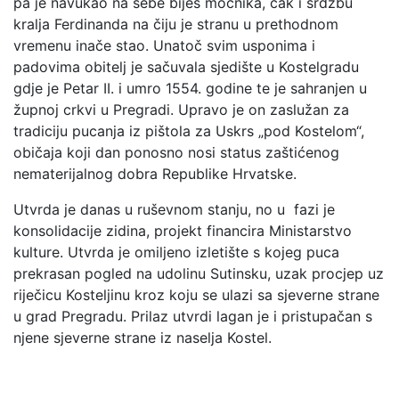
pa je navukao na sebe bijes moćnika, čak i srdžbu
kralja Ferdinanda na čiju je stranu u prethodnom
vremenu inače stao. Unatoč svim usponima i
padovima obitelj je sačuvala sjedište u Kostelgradu
gdje je Petar II. i umro 1554. godine te je sahranjen u
župnoj crkvi u Pregradi. Upravo je on zaslužan za
tradiciju pucanja iz pištola za Uskrs „pod Kostelom“,
običaja koji dan ponosno nosi status zaštićenog
nematerijalnog dobra Republike Hrvatske.
Utvrda je danas u ruševnom stanju, no u fazi je
konsolidacije zidina, projekt financira Ministarstvo
kulture. Utvrda je omiljeno izletište s kojeg puca
prekrasan pogled na udolinu Sutinsku, uzak procjep uz
riječicu Kosteljinu kroz koju se ulazi sa sjeverne strane
u grad Pregradu. Prilaz utvrdi lagan je i pristupačan s
njene sjeverne strane iz naselja Kostel.