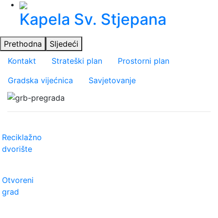
Kapela Sv. Stjepana
Prethodna
Sljedeći
Važniji linkovi
Kontakt
Strateški plan
Prostorni plan
Gradska vijećnica
Savjetovanje
Reciklažno
dvorište
Otvoreni
grad