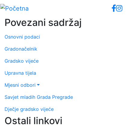
Skip
to
main
Povezani sadržaj
content
Osnovni podaci
Gradonačelnik
Gradsko vijeće
Upravna tijela
Mjesni odbori
Savjet mladih Grada Pregrade
Dječje gradsko vijeće
Ostali linkovi