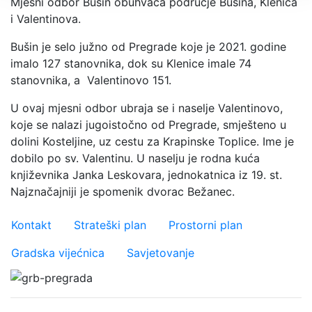
Mjesni odbor Bušin obuhvaća područje Bušina, Klenica
i Valentinova.
Bušin je selo južno od Pregrade koje je 2021. godine
imalo 127 stanovnika, dok su Klenice imale 74
stanovnika, a Valentinovo 151.
U ovaj mjesni odbor ubraja se i naselje Valentinovo,
koje se nalazi jugoistočno od Pregrade, smješteno u
dolini Kosteljine, uz cestu za Krapinske Toplice. Ime je
dobilo po sv. Valentinu. U naselju je rodna kuća
književnika Janka Leskovara, jednokatnica iz 19. st.
Najznačajniji je spomenik dvorac Bežanec.
Važniji linkovi
Kontakt
Strateški plan
Prostorni plan
Gradska vijećnica
Savjetovanje