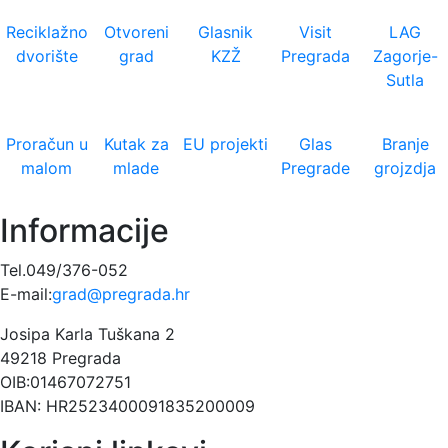
Reciklažno
Otvoreni
Glasnik
Visit
LAG
dvorište
grad
KZŽ
Pregrada
Zagorje-
Sutla
Proračun u
Kutak za
EU projekti
Glas
Branje
malom
mlade
Pregrade
grojzdja
Informacije
Tel.049/376-052
E-mail:
grad@pregrada.hr
Josipa Karla Tuškana 2
49218 Pregrada
OIB:01467072751
IBAN: HR2523400091835200009