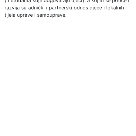
(metodama koje odgovaraju djeci), a kojim se potiče i
razvija suradnički i partnerski odnos djece i lokalnih
tijela uprave i samouprave.