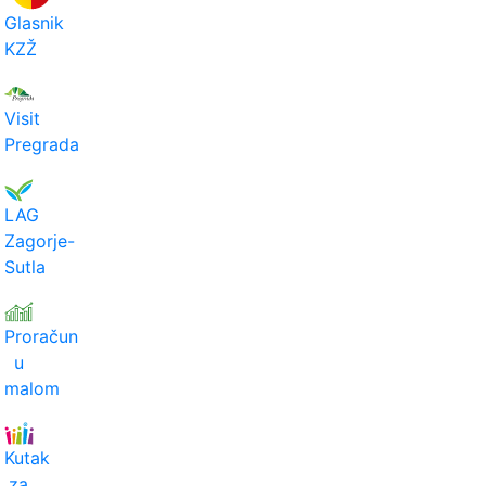
Glasnik
KZŽ
Visit
Pregrada
LAG
Zagorje-
Sutla
Proračun
u
malom
Kutak
za