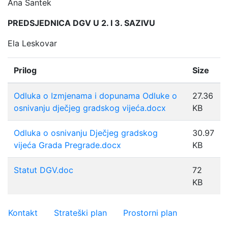
Ana Šantek
PREDSJEDNICA DGV U 2. I 3. SAZIVU
Ela Leskovar
Prilog
Size
Odluka o Izmjenama i dopunama Odluke o
27.36
osnivanju dječjeg gradskog vijeća.docx
KB
Odluka o osnivanju Dječjeg gradskog
30.97
vijeća Grada Pregrade.docx
KB
Statut DGV.doc
72
KB
Važniji linkovi
Kontakt
Strateški plan
Prostorni plan