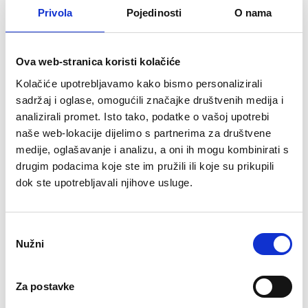
Privola
Pojedinosti
O nama
Administrativna
Renata Posavec
tel.: 049 376 052
tajnica
renata.posavec@pr
Ova web-stranica koristi kolačiće
grada.hr
Kolačiće upotrebljavamo kako bismo personalizirali
sadržaj i oglase, omogućili značajke društvenih medija i
Viša stručna
Jelena Jazbec, mag.
tel.: 049 376 052
analizirali promet. Isto tako, podatke o vašoj upotrebi
naše web-lokacije dijelimo s partnerima za društvene
suradnica za
nov.
jelena.jazbec@preg
medije, oglašavanje i analizu, a oni ih mogu kombinirati s
društvene djelatnosti,
da.hr
drugim podacima koje ste im pružili ili koje su prikupili
informiranje, protokol
dok ste upotrebljavali njihove usluge.
i međunarodnu
suradnju
Odabir
Nužni
pristanka
Viši referent za opće
Danijel
tel.: tel.: 049 376 0
poslove i društvene
Petek, pristup. oec.
danijel.petek@preg
Za postavke
djelatnosti
da.hr