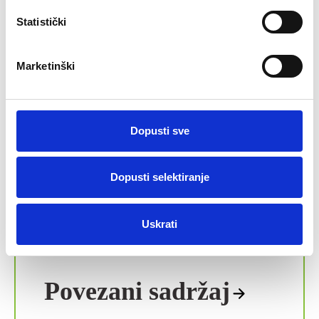
Statistički
Domar
Davorin Papeš
tel.: 049 376 052
Marketinški
davorin.papes@pre
ada.hr
Dopusti sve
Pravilnik o unutarnjem redu Upravnog odjela za opće poslove i
društvene djelatnosti
Dopusti selektiranje
https://glasnik.kzz.hr/2025/3
https://glasnik.kzz.hr/2025/5
Uskrati
Povezani sadržaj