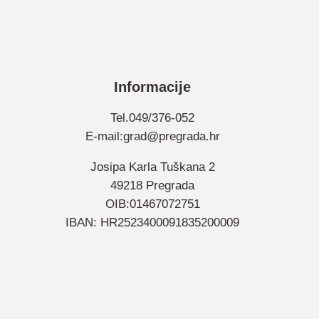
Informacije
Tel.049/376-052
E-mail:
grad@pregrada.hr
Josipa Karla Tuškana 2
49218 Pregrada
OIB:01467072751
IBAN: HR2523400091835200009