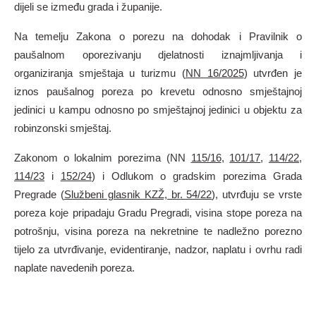
dijeli se između grada i županije.
Na temelju Zakona o porezu na dohodak i Pravilnik o
paušalnom oporezivanju djelatnosti iznajmljivanja i
organiziranja smještaja u turizmu​ (
NN 16/2025
) utvrđen je
iznos paušalnog poreza po krevetu odnosno smještajnoj
jedinici u kampu odnosno po smještajnoj jedinici u objektu za
robinzonski smještaj.
Zakonom o lokalnim porezima (NN
115/16
,
101/17
,
114/22
,
114/23
i
152/24
) i Odlukom o gradskim porezima Grada
Pregrade (
Službeni glasnik KZŽ, br. 54/22
), utvrđuju se vrste
poreza koje pripadaju Gradu Pregradi, visina stope poreza na
potrošnju, visina poreza na nekretnine te nadležno porezno
tijelo za utvrđivanje, evidentiranje, nadzor, naplatu i ovrhu radi
naplate navedenih poreza.