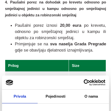
4. Paušalni porez na dohodak po krevetu odnosno po
smještajnoj jedinici u kampu odnosno po smještajnoj
jedinici u objektu za robinzonski smještaj
Paušalni porez iznosi
20,00 eura
po krevetu,
odnosno po smještajnoj jedinici u kampu ili
objektu za robinzonski smještaj.
Primjenjuje se na
sva naselja Grada Pregrade
gdje se obavljaju djelatnosti iznajmljivanja.
Prilog
Size
Odluka o gradskim porezima
80.73 KB
Grada Pregrade_2.docx
Odluka o visini paušalnog
78.35 KB
Privola
Pojedinosti
O nama
poreza po krevetu odnosno po
smještajnoj jedinici.docx