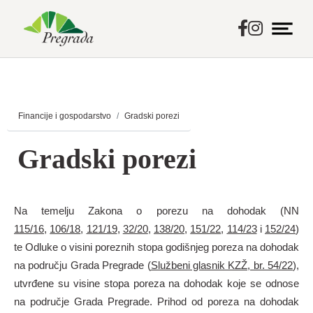
Skip
to
main
Financije i gospodarstvo
Gradski porezi
content
Gradski porezi
Na temelju Zakona o porezu na dohodak (NN
115/16
,
106/18
,
121/19
,
32/20
,
138/20
,
151/22
,
114/23
i
152/24
)
te Odluke o visini poreznih stopa godišnjeg poreza na dohodak
na području Grada Pregrade (
Službeni glasnik KZŽ, br. 54/22
),
utvrđene su visine stopa poreza na dohodak koje se odnose
na područje Grada Pregrade. Prihod od poreza na dohodak