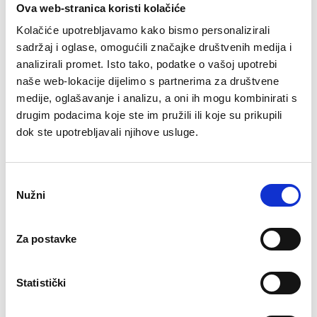
Ova web-stranica koristi kolačiće
Odluka o visini poreznih stopa
79.99 KB
Kolačiće upotrebljavamo kako bismo personalizirali
godišnjeg poreza na dohodak na
sadržaj i oglase, omogućili značajke društvenih medija i
području grada Pregrade.docx
analizirali promet. Isto tako, podatke o vašoj upotrebi
naše web-lokacije dijelimo s partnerima za društvene
medije, oglašavanje i analizu, a oni ih mogu kombinirati s
drugim podacima koje ste im pružili ili koje su prikupili
Povezani sadržaj
dok ste upotrebljavali njihove usluge.
Proračun
Odabir
Nužni
pristanka
Gradski porezi
Za postavke
Poljoprivreda
Statistički
Komunalno