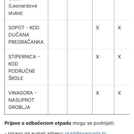
(Leonardove
stube)
SOPOT - KOD
X
X
DUČANA
PREGRAČANKA
STIPERNICA -
X
X
KOD
PODRUČNE
ŠKOLE
VINAGORA -
X
X
NASUPROT
GROBLJA
Prijave o odbačenom otpadu
mogu se podnijeti:
- pisano na e-mail adresu:
grad@pregrada.hr