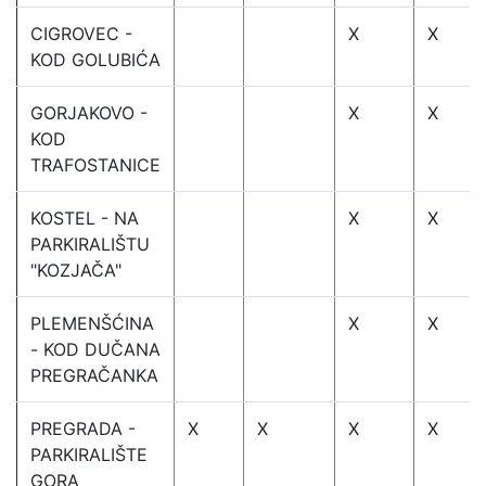
CIGROVEC -
X
X
KOD GOLUBIĆA
GORJAKOVO -
X
X
KOD
TRAFOSTANICE
KOSTEL - NA
X
X
PARKIRALIŠTU
"KOZJAČA"
PLEMENŠĆINA
X
X
- KOD DUČANA
PREGRAČANKA
PREGRADA -
X
X
X
X
PARKIRALIŠTE
GORA