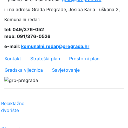
ili na adresu Grada Pregrade, Josipa Karla Tuškana 2,
Komunalni redar:
tel: 049/376-052
mob: 091/376-0526
e-mail:
komunalni.redar@pregrada.hr
Važniji linkovi
Kontakt
Strateški plan
Prostorni plan
Gradska vijećnica
Savjetovanje
Reciklažno
dvorište