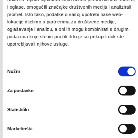
3. Zvonimir Gretić, član,
4. Lucija Cigrovski, članica,
i oglase, omogućili značajke društvenih medija i analizirali
5. Vlatko Gretić, član,
promet. Isto tako, podatke o vašoj upotrebi naše web-
6. Denis Flegar, član,
lokacije dijelimo s partnerima za društvene medije,
7. Tea Hohnjec, članica.
oglašavanje i analizu, a oni ih mogu kombinirati s drugim
podacima koje ste im pružili ili koje su prikupili dok ste
Prilog
Size
upotrebljavali njihove usluge.
PROGRAM RADA SAVJETA MLADIH
41.04
GRADA PREGRADE ZA 2020.
KB
Odabir
GODINU.docx
Nužni
pristanka
IZVJEŠĆE-O-RADU-GRADSKOG-SAVJETA-
35.3
Za postavke
MLADIH-GRADA-PREGRDAE-ZA-
KB
2019.docx
Statistički
PROGRAM RADA SAVJETA MLADIH
41.74
GRADA PREGRADE ZA 2019.
KB
Marketinški
GODINU.docx