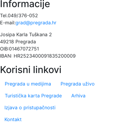
Informacije
Tel.049/376-052
E-mail:
grad@pregrada.hr
Josipa Karla Tuškana 2
49218 Pregrada
OIB:01467072751
IBAN: HR2523400091835200009
Korisni linkovi
Pregrada u medijima
Pregrada uživo
Turistička karta Pregrade
Arhiva
Footer menu
Izjava o pristupačnosti
Kontakt