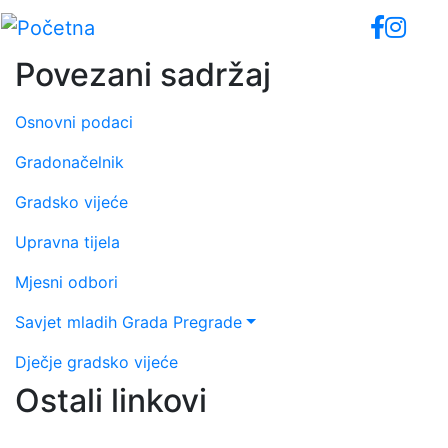
Skip
to
main
Povezani sadržaj
content
Osnovni podaci
Gradonačelnik
Gradsko vijeće
Upravna tijela
Mjesni odbori
Savjet mladih Grada Pregrade
Dječje gradsko vijeće
Ostali linkovi