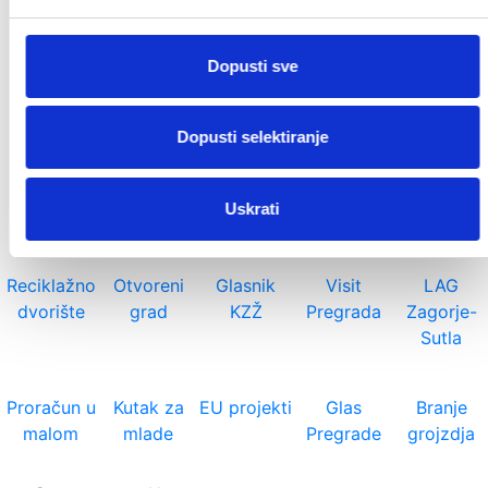
PREDVIĐENI TROŠKOVI 2019.docx
39.26
KB
Dopusti sve
Važniji linkovi
Kontakt
Strateški plan
Prostorni plan
Dopusti selektiranje
Gradska vijećnica
Savjetovanje
Uskrati
Reciklažno
Otvoreni
Glasnik
Visit
LAG
dvorište
grad
KZŽ
Pregrada
Zagorje-
Sutla
Proračun u
Kutak za
EU projekti
Glas
Branje
malom
mlade
Pregrade
grojzdja