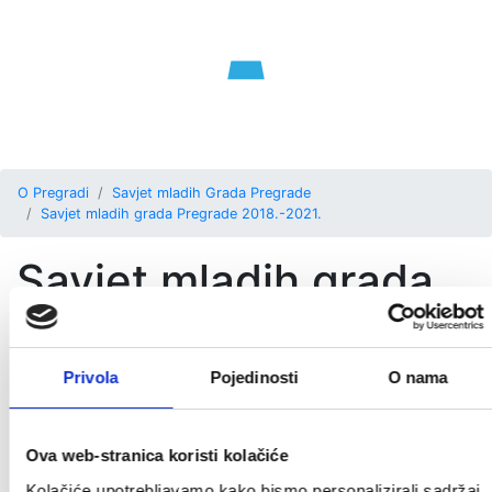
O Pregradi
Savjet mladih Grada Pregrade
Savjet mladih grada Pregrade 2018.-2021.
Savjet mladih grada
Pregrade 2018.-2021.
Privola
Pojedinosti
O nama
Članovi i članice Savjeta mladih:
1. Ema Javornik, predsjednica,
Ova web-stranica koristi kolačiće
2. Stella Pondeljak, zamjenica predsjednice,
Kolačiće upotrebljavamo kako bismo personalizirali sadržaj